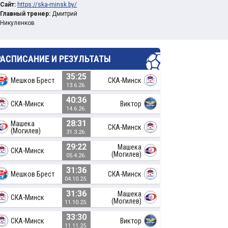
Сайт:
https://ska-minsk.by/
Главный тренер:
Дмитрий
Никуленков
РАСПИСАНИЕ И РЕЗУЛЬТАТЫ
35:25
Мешков Брест
СКА-Минск
13.6.26.
40:36
СКА-Минск
Виктор
14.6.26.
28:31
Машека
СКА-Минск
(Могилев)
31.3.26.
29:22
Машека
СКА-Минск
(Могилев)
05.4.26.
31:36
Мешков Брест
СКА-Минск
04.10.25.
31:36
Машека
СКА-Минск
(Могилев)
11.10.25.
33:30
СКА-Минск
Виктор
11.11.25.