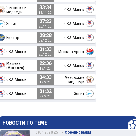
33:34
Чеховские
СКА-Минск
медведи
19.11.25.
27:23
Зенит
СКА-Минск
25.11.25.
28:28
Виктор
СКА-Минск
09.12.25.
31:33
СКА-Минск
Мешков Брест
20.12.25.
22:36
Машека
СКА-Минск
(Могилев)
18.1.26.
34:33
Чеховские
СКА-Минск
медведи
18.2.26.
31:32
СКА-Минск
Зенит
22.2.26.
НОВОСТИ ПО ТЕМЕ
•
09.12.2025.
Соревнования