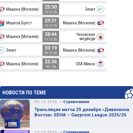
25:30
Машека (Могилев)
Зенит
10.12.25.
29:21
Мешков Брест
Машека (Могилев)
13.12.25.
38:44
Чеховские
Машека (Могилев)
медведи
17.12.25.
33:19
Зенит
Машека (Могилев)
25.12.25.
22:36
Машека (Могилев)
СКА-Минск
18.1.26.
НОВОСТИ ПО ТЕМЕ
•
25.12.2025.
Соревнования
Трансляция матча 25 декабря «Дивизиона
Восток» SEHA – Gazprom League 2025/26
•
17.12.2025.
Соревнования