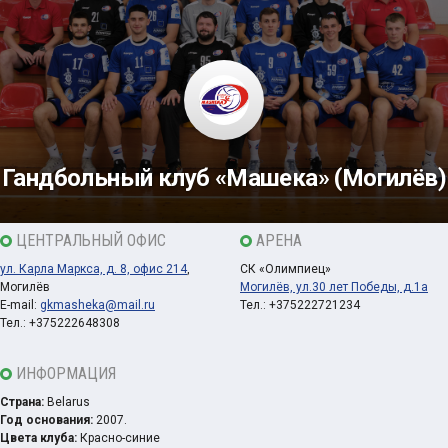
Гандбольный клуб «Машека» (Могилёв)
ЦЕНТРАЛЬНЫЙ ОФИС
АРЕНА
ул. Карла Маркса, д. 8, офис 214
,
СК «Олимпиец»
Могилёв
Могилёв, ул.30 лет Победы, д.1а
E-mail:
gkmasheka@mail.ru
Тел.: +375222721234
Тел.: +375222648308
ИНФОРМАЦИЯ
Страна:
Belarus
Год основания:
2007.
Цвета клуба:
Красно-синие