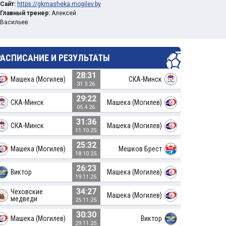
Сайт:
https://gkmasheka.mogilev.by
Главный тренер:
Алексей
Васильев
РАСПИСАНИЕ И РЕЗУЛЬТАТЫ
28:31
Машека (Могилев)
СКА-Минск
31.3.26.
29:22
СКА-Минск
Машека (Могилев)
05.4.26.
31:36
СКА-Минск
Машека (Могилев)
11.10.25.
25:32
Машека (Могилев)
Мешков Брест
18.10.25.
26:23
Виктор
Машека (Могилев)
19.11.25.
34:27
Чеховские
Машека (Могилев)
медведи
25.11.25.
30:30
Машека (Могилев)
Виктор
29.11.25.