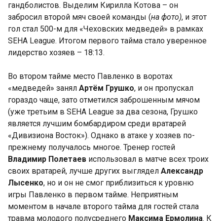
гандболистов. Выделим Кирилла Котова – он
забросил второй мяч своей команды (
на фото)
, и этот
гол стал 500-м для «Чеховских медведей» в рамках
SEHA League. Итогом первого тайма стало уверенное
лидерство хозяев – 18:13.
Во втором тайме место Павленко в воротах
«медведей» занял
Артём Грушко
, и он пропускал
гораздо чаще, зато отметился заброшенным мячом
(уже третьим в SEHA League за два сезона, Грушко
является лучшим бомбардиром среди вратарей
«Дивизиона Восток»). Однако в атаке у хозяев по-
прежнему получалось многое. Тренер гостей
Владимир Полетаев
использовал в матче всех троих
своих вратарей, лучше других выглядел
Александр
Лысенко
, но и он не смог приблизиться к уровню
игры Павленко в первом тайме. Неприятным
моментом в начале второго тайма для гостей стала
травма молодого полусреднего
Максима Ермолина
. К