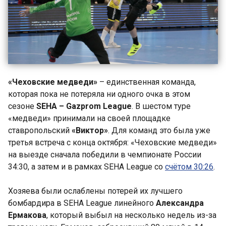
«Чеховские медведи»
– единственная команда,
которая пока не потеряла ни одного очка в этом
сезоне
SEHA
–
Gazprom
League
. В шестом туре
«медведи» принимали на своей площадке
ставропольский
«Виктор»
. Для команд это была уже
третья встреча с конца октября: «Чеховские медведи»
на выезде сначала победили в чемпионате России
34:30, а затем и в рамках SEHA League со
счётом 30:26
.
Хозяева были ослаблены потерей их лучшего
бомбардира в SEHA League
линейного
Александра
Ермакова
, который выбыл на несколько недель из-за