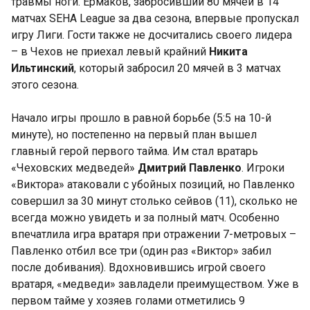
травмы ноги. Ермаков, забросивший 80 мячей в 14
матчах SEHA League за два сезона, впервые пропускал
игру Лиги. Гости также не досчитались своего лидера
– в Чехов не приехал левый крайний
Никита
Ильтинский
, который забросил 20 мячей в 3 матчах
этого сезона.
Начало игры прошло в равной борьбе (5:5 на 10-й
минуте), но постепенно на первый план вышел
главный герой первого тайма. Им стал вратарь
«Чеховских медведей»
Дмитрий Павленко
. Игроки
«Виктора» атаковали с убойных позиций, но Павленко
совершил за 30 минут столько сейвов (11), сколько не
всегда можно увидеть и за полный матч. Особенно
впечатлила игра вратаря при отражении 7-метровых –
Павленко отбил все три (один раз «Виктор» забил
после добивания). Вдохновившись игрой своего
вратаря, «медведи» завладели преимуществом. Уже в
первом тайме у хозяев голами отметились 9