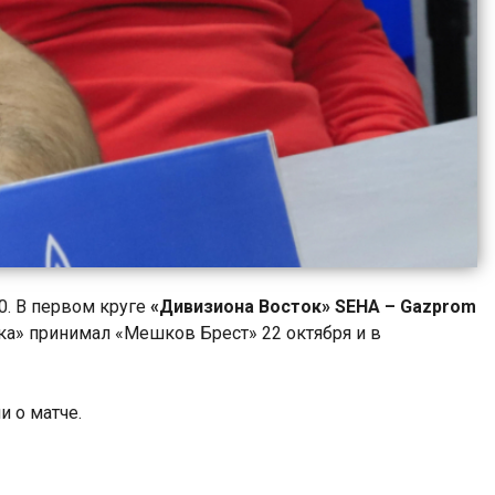
0. В первом круге
«Дивизиона Восток»
SEHA –
Gazprom
ка» принимал «Мешков Брест» 22 октября и в
 о матче.