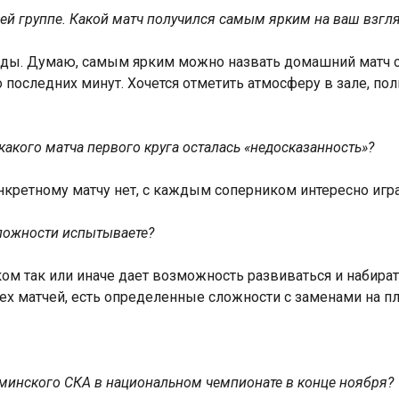
ей группе. Какой матч получился самым ярким на ваш взгл
ды. Думаю, самым ярким можно назвать домашний матч с к
 последних минут. Хочется отметить атмосферу в зале, п
какого матча первого круга осталась «недосказанность»?
нкретному матчу нет, с каждым соперником интересно игра
сложности испытываете?
ом так или иначе дает возможность развиваться и набира
сех матчей, есть определенные сложности с заменами на 
минского СКА в национальном чемпионате в конце ноября?