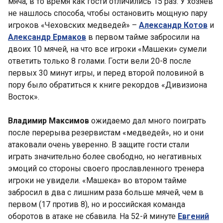
мяча, в то время как гости отличились 15 раз. У хозяев
не нашлось способа, чтобы остановить мощную пару
игроков «Чеховских медведей» –
Александр Котов
и
Александр Ермаков
в первом тайме забросили на
двоих 10 мячей, на что все игроки «Машеки» сумели
ответить только 8 голами. Гости вели 20-8 после
первых 30 минут игры, и перед второй половиной в
пору было обратиться к книге рекордов «Дивизиона
Восток».
Владимир Максимов
ожидаемо дал много поиграть
после перерыва резервистам «медведей», но и они
атаковали очень уверенно. В защите гости стали
играть значительно более свободно, но негативных
эмоций со стороны своего прославленного тренера
игроки не увидели. «Машека» во втором тайме
забросил в два с лишним раза больше мячей, чем в
первом (17 против 8), но и российская команда
оборотов в атаке не сбавила. На 52-й минуте
Евгений