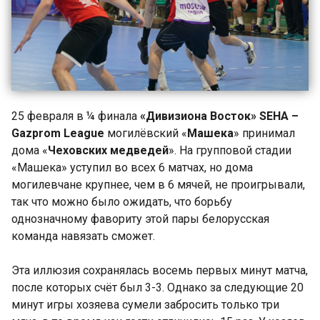
25 февраля в ¼ финала
«Дивизиона Восток»
SEHA –
Gazprom
League
могилёвский «
Машека
» принимал
дома «
Чеховских медведей
». На групповой стадии
«Машека» уступил во всех 6 матчах, но дома
могилевчане крупнее, чем в 6 мячей, не проигрывали,
так что можно было ожидать, что борьбу
однозначному фавориту этой пары белорусская
команда навязать сможет.
Эта иллюзия сохранялась восемь первых минут матча,
после которых счёт был 3-3. Однако за следующие 20
минут игры хозяева сумели забросить только три