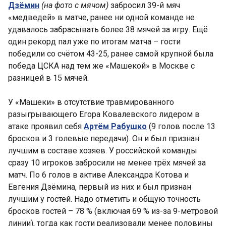
Дзёмин
(на фото с мячом)
забросил 39-й мяч
«медведей» в матче, ранее ни одной команде не
удавалось забрасывать более 38 мячей за игру. Ещё
один рекорд пал уже по итогам матча – гости
победили со счётом 43-25, ранее самой крупной была
победа ЦСКА над тем же «Машекой» в Москве с
разницей в 15 мячей.
У «Машеки» в отсутствие травмированного
разыгрывающего Егора Ковалевского лидером в
атаке проявил себя
Артём Рабушко
(9 голов после 13
бросков и 3 голевые передачи). Он и был признан
лучшим в составе хозяев. У российской команды
сразу 10 игроков забросили не менее трёх мячей за
матч. По 6 голов в активе Александра Котова и
Евгения Дзёмина, первый из них и был признан
лучшим у гостей. Надо отметить и общую точность
бросков гостей – 78 % (включая 69 % из-за 9-метровой
линии), тогда как гости реализовали менее половины