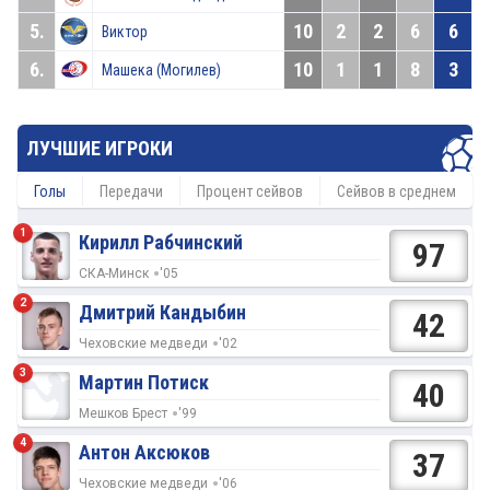
5.
10
2
2
6
6
Виктор
6.
10
1
1
8
3
Машека (Могилев)
ЛУЧШИЕ ИГРОКИ
Голы
Передачи
Процент сейвов
Сейвов в среднем
1
Кирилл Рабчинский
97
СКА-Минск
'05
2
Дмитрий Кандыбин
42
Чеховские медведи
'02
3
Мартин Потиск
40
Мешков Брест
'99
4
Антон Аксюков
37
Чеховские медведи
'06