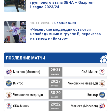
группового этапа SEHA – Gazprom
League 2023/24
•
10.11.2023.
Соревнования
«Чеховские медведи» остаются
непобедимыми в группе Б, переиграв
на выезде «Виктор»
ПОСЛЕДНИЕ МАТЧИ
28:31
Машека (Могилев)
СКА-Минск
оконч.
29:27
Виктор
Чеховские медведи
оконч.
30:29
Чеховские медведи
Виктор
оконч.
29:22
СКА-Минск
Машека (Могилев)
оконч.