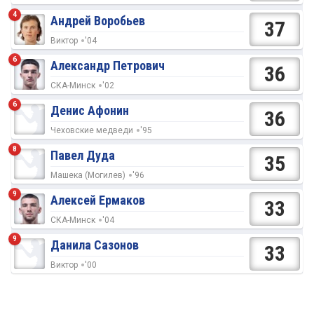
4
Андрей Воробьев
37
Виктор
'04
6
Александр Петрович
36
СКА-Минск
'02
6
Денис Афонин
36
Чеховские медведи
'95
8
Павел Дуда
35
Машека (Могилев)
'96
9
Алексей Ермаков
33
СКА-Минск
'04
9
Данила Сазонов
33
Виктор
'00