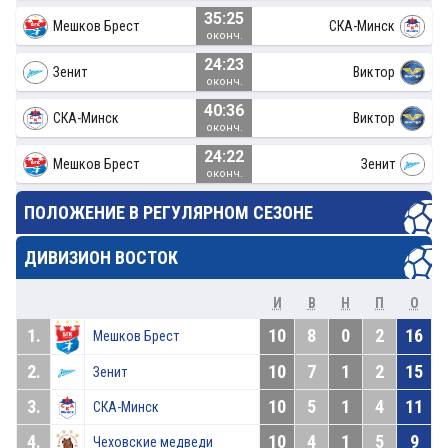
35:25
Мешков Брест
СКА-Минск
оконч.
24:23
Зенит
Виктор
оконч.
40:36
СКА-Минск
Виктор
оконч.
24:22
Мешков Брест
Зенит
оконч.
ПОЛОЖЕНИЕ В РЕГУЛЯРНОМ СЕЗОНЕ
ДИВИЗИОН ВОСТОК
И
В
Н
П
О
1.
10
8
0
2
16
Мешков Брест
2.
10
7
1
2
15
Зенит
3.
10
5
1
4
11
СКА-Минск
4.
10
4
1
5
9
Чеховские медведи