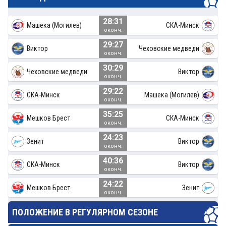
28:31
Машека (Могилев)
СКА-Минск
оконч.
29:27
Виктор
Чеховские медведи
оконч.
30:29
Чеховские медведи
Виктор
оконч.
29:22
СКА-Минск
Машека (Могилев)
оконч.
35:25
Мешков Брест
СКА-Минск
оконч.
24:23
Зенит
Виктор
оконч.
40:36
СКА-Минск
Виктор
оконч.
24:22
Мешков Брест
Зенит
оконч.
ПОЛОЖЕНИЕ В РЕГУЛЯРНОМ СЕЗОНЕ