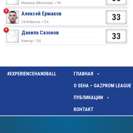
Машека (Могилев)
'96
9
Алексей Ермаков
33
СКА-Минск
'04
9
Данила Сазонов
33
Виктор
'00
#EXPERIENCEHANDBALL
ГЛАВНАЯ
О SEHA – GAZPROM LEAGUE
ПУБЛИКАЦИИ
КОНТАКТ