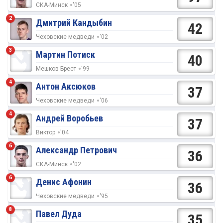
СКА-Минск
'05
2
Дмитрий Кандыбин
42
Чеховские медведи
'02
3
Мартин Потиск
40
Мешков Брест
'99
4
Антон Аксюков
37
Чеховские медведи
'06
4
Андрей Воробьев
37
Виктор
'04
6
Александр Петрович
36
СКА-Минск
'02
6
Денис Афонин
36
Чеховские медведи
'95
8
Павел Дуда
35