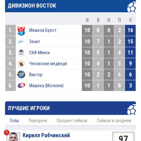
ДИВИЗИОН ВОСТОК
И
В
Н
П
О
1.
10
8
0
2
16
Мешков Брест
2.
10
7
1
2
15
Зенит
3.
10
5
1
4
11
СКА-Минск
4.
10
4
1
5
9
Чеховские медведи
5.
10
2
2
6
6
Виктор
6.
10
1
1
8
3
Машека (Могилев)
ЛУЧШИЕ ИГРОКИ
Голы
Передачи
Процент сейвов
Сейвов в среднем
1
Кирилл Рабчинский
97