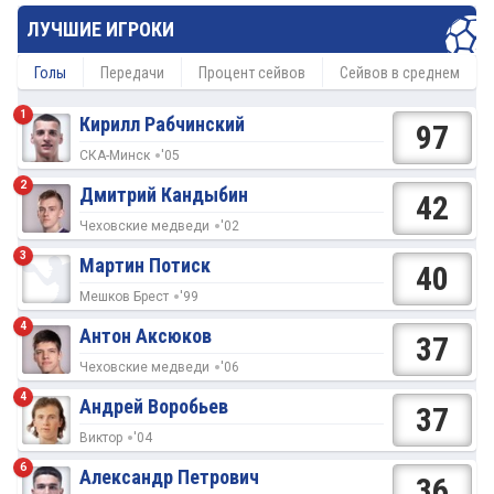
ЛУЧШИЕ ИГРОКИ
Голы
Передачи
Процент сейвов
Сейвов в среднем
1
Кирилл Рабчинский
97
СКА-Минск
'05
2
Дмитрий Кандыбин
42
Чеховские медведи
'02
3
Мартин Потиск
40
Мешков Брест
'99
4
Антон Аксюков
37
Чеховские медведи
'06
4
Андрей Воробьев
37
Виктор
'04
6
Александр Петрович
36