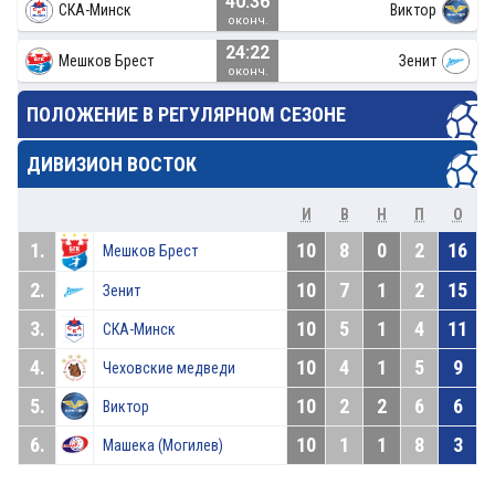
40:36
СКА-Минск
Виктор
оконч.
24:22
Мешков Брест
Зенит
оконч.
ПОЛОЖЕНИЕ В РЕГУЛЯРНОМ СЕЗОНЕ
ДИВИЗИОН ВОСТОК
И
В
Н
П
О
1.
10
8
0
2
16
Мешков Брест
2.
10
7
1
2
15
Зенит
3.
10
5
1
4
11
СКА-Минск
4.
10
4
1
5
9
Чеховские медведи
5.
10
2
2
6
6
Виктор
6.
10
1
1
8
3
Машека (Могилев)