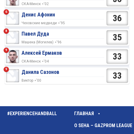
СКА-Минск
'02
6
Денис Афонин
36
Чеховские медведи
'95
8
Павел Дуда
35
Машека (Могилев)
'96
9
Алексей Ермаков
33
СКА-Минск
'04
9
Данила Сазонов
33
Виктор
'00
#EXPERIENCEHANDBALL
ГЛАВНАЯ
О SEHA – GAZPROM LEAGUE