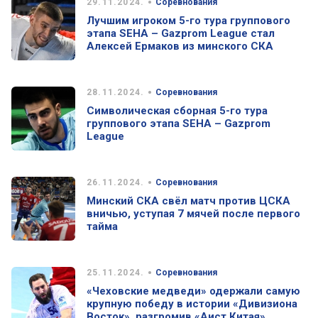
•
29.11.2024.
Соревнования
Лучшим игроком 5-го тура группового
этапа SEHA – Gazprom League стал
Алексей Ермаков из минского СКА
•
28.11.2024.
Соревнования
Символическая сборная 5-го тура
группового этапа SEHA – Gazprom
League
•
26.11.2024.
Соревнования
Минский СКА свёл матч против ЦСКА
вничью, уступая 7 мячей после первого
тайма
•
25.11.2024.
Соревнования
«Чеховские медведи» одержали самую
крупную победу в истории «Дивизиона
Восток», разгромив «Аист Китая»