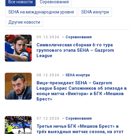
Все новости
Соревнования
SEHA на международном уровне
SEHA изнутри
Другие новости
•
09.12.2024.
Соревнования
Символическая сборная 6-го тура
группового этапа SEHA – Gazprom
League
•
08.12.2024.
SEHA изнутри
Вице-президент SEHA – Gazprom
League Борис Сапожников об эпизоде в
конце матча «Виктора» и БГК «Мешков
Брест»
•
07.12.2024.
Соревнования
Третья ничья БГК «Мешков Брест» в
трёх выездных матчах сезона, на этот