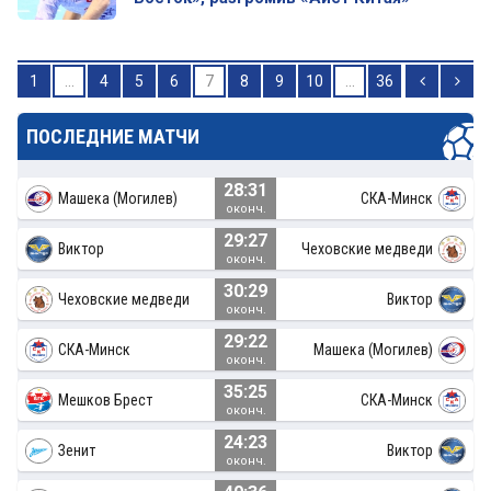
1
...
4
5
6
7
8
9
10
...
36
ПОСЛЕДНИЕ МАТЧИ
28:31
Машека (Могилев)
СКА-Минск
оконч.
29:27
Виктор
Чеховские медведи
оконч.
30:29
Чеховские медведи
Виктор
оконч.
29:22
СКА-Минск
Машека (Могилев)
оконч.
35:25
Мешков Брест
СКА-Минск
оконч.
24:23
Зенит
Виктор
оконч.