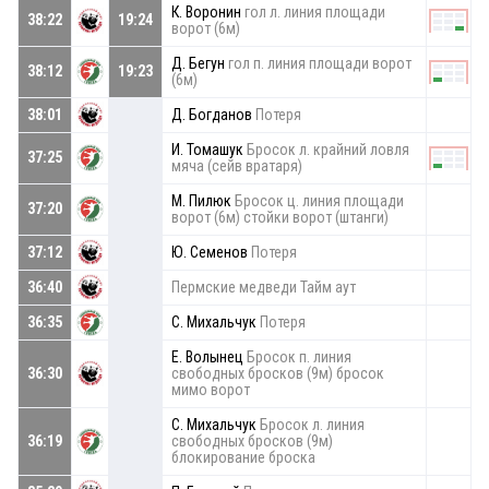
К. Воронин
гол л. линия площади
38:22
19:24
ворот (6м)
Д. Бегун
гол п. линия площади ворот
38:12
19:23
(6м)
38:01
Д. Богданов
Потеря
И. Томашук
Бросок л. крайний ловля
37:25
мяча (сейв вратаря)
М. Пилюк
Бросок ц. линия площади
37:20
ворот (6м) стойки ворот (штанги)
37:12
Ю. Семенов
Потеря
36:40
Пермские медведи Тайм аут
36:35
С. Михальчук
Потеря
Е. Волынец
Бросок п. линия
36:30
свободных бросков (9м) бросок
мимо ворот
С. Михальчук
Бросок л. линия
36:19
свободных бросков (9м)
блокирование броска