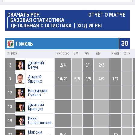
СКАЧАТЬ PDF:
ОТЧЁТ О МАТЧЕ
БАЗОВАЯ СТАТИСТИКА
ДЕТАЛЬНАЯ СТАТИСТИКА
ХОД ИГРЫ
30
Гомель
ИГРОК
БРОСОК
7М
9М
6М
КРАЯ
ОТР
Дмитрий
3
2/4
0/1
2/3
Бегун
Андрей
7
10/21
5/5
0/5
4/9
1/2
Ященко
Владислав
12
Сукало
Дмитрий
13
Кравцов
Иван
19
Саратовский
Максим
22
0/2
0/2