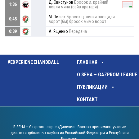
Д. Свистунов
Бросок л. крайний
1:36
ловля мяча (сейв вратаря)
М. Пилюк
Бросок ц. линия площади
0:45
ворот (6м) бросок мимо ворот
0:39
А. Ященко
Передача
#EXPERIENCEHANDBALL
ГЛАВНАЯ
О SEHA – GAZPROM LEAGUE
ПУБЛИКАЦИИ
КОНТАКТ
В SEHA – Gazprom League «Дивизион Восток» принимают участие
десять гандбольных клубов из Российской Федерации и Республики
Беларусь.