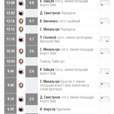
В. Зайцев
гол ц. линия площади
13:08
4:8
ворот (6м)
13:02
Д. Свистунов
Передача
12:16
4:7
В. Зинченко
гол п. крайний
12:12
С. Михальчук
Передача
П. Гноевой
гол п. линия свободных
11:10
3:7
бросков (9м)
С. Михальчук
гол л. линия площади
10:35
3:6
ворот (6м)
10:03
Гомель Тайм аут
В. Зайцев
гол ц. линия площади
9:44
2:6
ворот (6м)
С. Михальчук
Бросок л. линия
9:40
площади ворот (6м) ловля мяча
(сейв вратаря)
Д. Свистунов
гол л. линия площади
9:14
2:5
ворот (6м)
6:59
И. Фирсов
Удаление