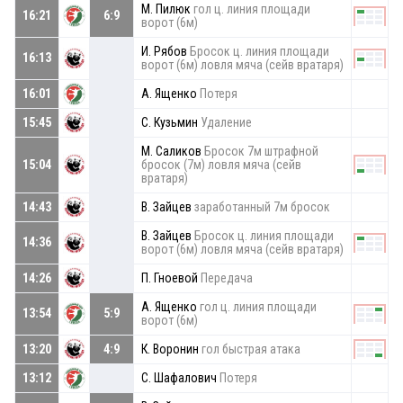
М. Пилюк
гол ц. линия площади
16:21
6:9
ворот (6м)
И. Рябов
Бросок ц. линия площади
16:13
ворот (6м) ловля мяча (сейв вратаря)
16:01
А. Ященко
Потеря
15:45
С. Кузьмин
Удаление
М. Саликов
Бросок 7м штрафной
15:04
бросок (7м) ловля мяча (сейв
вратаря)
14:43
В. Зайцев
заработанный 7м бросок
В. Зайцев
Бросок ц. линия площади
14:36
ворот (6м) ловля мяча (сейв вратаря)
14:26
П. Гноевой
Передача
А. Ященко
гол ц. линия площади
13:54
5:9
ворот (6м)
13:20
4:9
К. Воронин
гол быстрая атака
13:12
С. Шафалович
Потеря