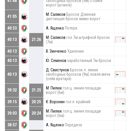
41:48
свободных бросков (9м) стойки
ворот (штанги)
М. Саликов
Бросок Длинная
41:05
дистанция бросок мимо ворот
40:53
А. Ященко
Потеря
М. Саликов
гол 7м штрафной бросок
40:13
21:26
(7м)
40:13
В. Зинченко
Удаление
40:13
Ю. Семенов
заработанный 7м бросок
Д. Свистунов
Бросок п. линия
40:13
свободных бросков (9м) ловля мяча
(сейв вратаря)
М. Пилюк
гол ц. линия площади
39:32
21:25
ворот (6м)
39:15
20:25
К. Воронин
гол л. крайний
М. Пилюк
гол ц. линия площади
39:03
20:24
ворот (6м)
38:57
А. Ященко
Передача