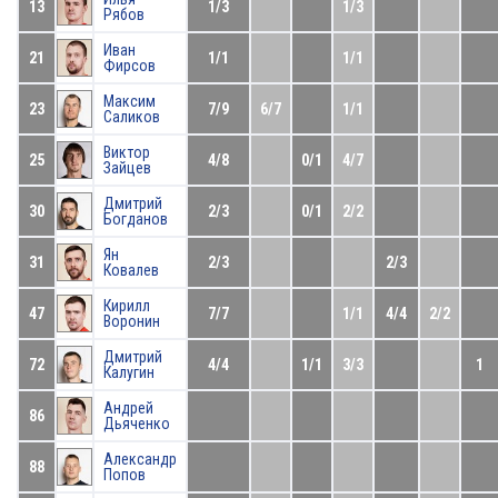
13
1/3
1/3
Рябов
Иван
21
1/1
1/1
Фирсов
Максим
23
7/9
6/7
1/1
Саликов
Виктор
25
4/8
0/1
4/7
Зайцев
Дмитрий
30
2/3
0/1
2/2
Богданов
Ян
31
2/3
2/3
Ковалев
Кирилл
47
7/7
1/1
4/4
2/2
Воронин
Дмитрий
72
4/4
1/1
3/3
1
Калугин
Андрей
86
Дьяченко
Александр
88
Попов