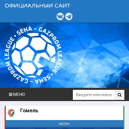
МЕНЮ
Гомель
оконч.