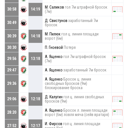
М. Саликов
гол 7м штрафной бросок
30:58
14:19
(7м)
Д. Свистунов
заработанный 7м
30:49
бросок
М. Пилюк
гол ц. линия площади
30:39
14:18
ворот (6м)
30:30
П. Гноевой
Потеря
А. Ященко
гол 7м штрафной бросок
29:56
13:18
(7м)
29:47
А. Ященко
заработанный 7м бросок
А. Ященко
Бросок ц. линия
29:36
свободных бросков (9м)
блокирование броска
Д. Калугин
гол ц. линия свободных
29:06
12:18
бросков (9м)
А. Ященко
Бросок л. линия площади
28:20
ворот (6м) ловля мяча (сейв вратаря)
И. Фирсов
гол ц. линия площади
27:52
12:17