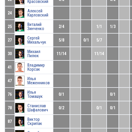
Красовский
Алексей
24
Карловский
Виталий
25
2/4
1/1
1/3
Зинченко
Сергей
27
5/8
0/1
5/7
Михальчук
Михаил
30
11/14
11/14
Пилюк
Владимир
41
Корсак
Илья
47
Меженников
Илья
76
0/1
0/1
Томашук
Станислав
78
0/2
0/1
0/1
Шафалович
Виктор
87
Скрипак