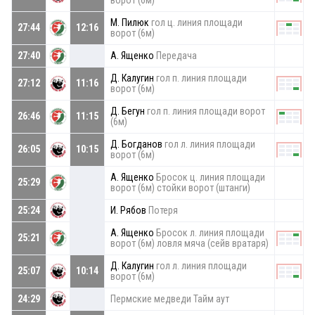
ворот (6м)
М. Пилюк
гол ц. линия площади
27:44
12:16
ворот (6м)
27:40
А. Ященко
Передача
Д. Калугин
гол п. линия площади
27:12
11:16
ворот (6м)
Д. Бегун
гол п. линия площади ворот
26:46
11:15
(6м)
Д. Богданов
гол л. линия площади
26:05
10:15
ворот (6м)
А. Ященко
Бросок ц. линия площади
25:29
ворот (6м) стойки ворот (штанги)
25:24
И. Рябов
Потеря
А. Ященко
Бросок л. линия площади
25:21
ворот (6м) ловля мяча (сейв вратаря)
Д. Калугин
гол л. линия площади
25:07
10:14
ворот (6м)
24:29
Пермские медведи Тайм аут