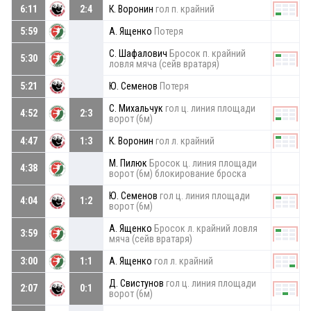
6:11
2:4
К. Воронин
гол п. крайний
5:59
А. Ященко
Потеря
С. Шафалович
Бросок п. крайний
5:30
ловля мяча (сейв вратаря)
5:21
Ю. Семенов
Потеря
С. Михальчук
гол ц. линия площади
4:52
2:3
ворот (6м)
4:47
1:3
К. Воронин
гол л. крайний
М. Пилюк
Бросок ц. линия площади
4:38
ворот (6м) блокирование броска
Ю. Семенов
гол ц. линия площади
4:04
1:2
ворот (6м)
А. Ященко
Бросок л. крайний ловля
3:59
мяча (сейв вратаря)
3:00
1:1
А. Ященко
гол л. крайний
Д. Свистунов
гол ц. линия площади
2:07
0:1
ворот (6м)