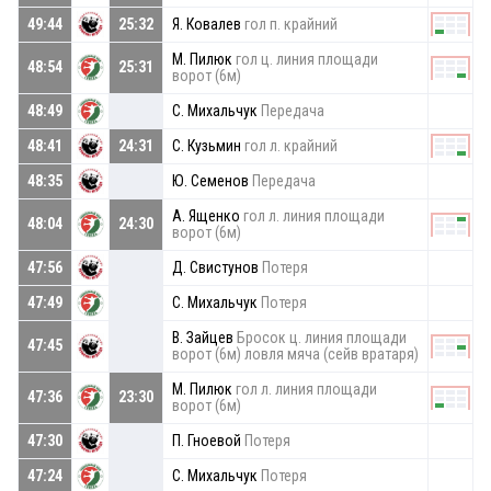
49:44
25:32
Я. Ковалев
гол п. крайний
М. Пилюк
гол ц. линия площади
48:54
25:31
ворот (6м)
48:49
С. Михальчук
Передача
48:41
24:31
С. Кузьмин
гол л. крайний
48:35
Ю. Семенов
Передача
А. Ященко
гол л. линия площади
48:04
24:30
ворот (6м)
47:56
Д. Свистунов
Потеря
47:49
С. Михальчук
Потеря
В. Зайцев
Бросок ц. линия площади
47:45
ворот (6м) ловля мяча (сейв вратаря)
М. Пилюк
гол л. линия площади
47:36
23:30
ворот (6м)
47:30
П. Гноевой
Потеря
47:24
С. Михальчук
Потеря