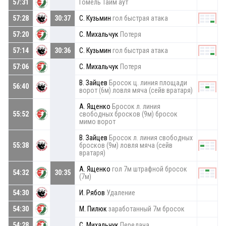
57:31
Гомель Тайм аут
57:28
30:37
С. Кузьмин
гол быстрая атака
57:20
С. Михальчук
Потеря
57:14
30:36
С. Кузьмин
гол быстрая атака
57:06
С. Михальчук
Потеря
В. Зайцев
Бросок ц. линия площади
56:40
ворот (6м) ловля мяча (сейв вратаря)
А. Ященко
Бросок л. линия
55:52
свободных бросков (9м) бросок
мимо ворот
В. Зайцев
Бросок л. линия свободных
55:38
бросков (9м) ловля мяча (сейв
вратаря)
А. Ященко
гол 7м штрафной бросок
54:32
30:35
(7м)
54:30
И. Рябов
Удаление
54:30
М. Пилюк
заработанный 7м бросок
54:28
С. Михальчук
Передача