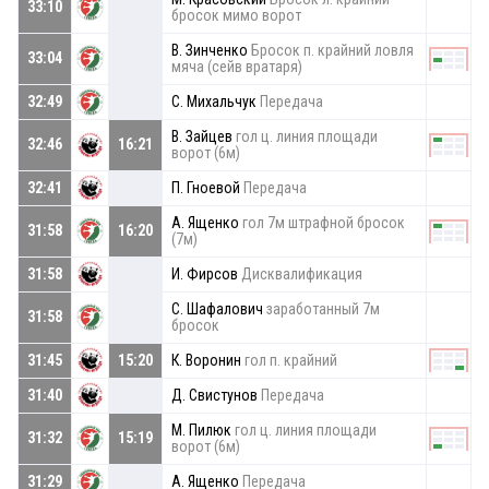
33:10
бросок мимо ворот
В. Зинченко
Бросок п. крайний ловля
33:04
мяча (сейв вратаря)
32:49
С. Михальчук
Передача
В. Зайцев
гол ц. линия площади
32:46
16:21
ворот (6м)
32:41
П. Гноевой
Передача
А. Ященко
гол 7м штрафной бросок
31:58
16:20
(7м)
31:58
И. Фирсов
Дисквалификация
С. Шафалович
заработанный 7м
31:58
бросок
31:45
15:20
К. Воронин
гол п. крайний
31:40
Д. Свистунов
Передача
М. Пилюк
гол ц. линия площади
31:32
15:19
ворот (6м)
31:29
А. Ященко
Передача