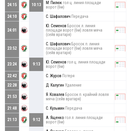
М. Пилюк
гол ц. линия площади
24:15
10:13
ворот (6м)
24:10
С. Шафалович
Передача
Ю. Семенов
Бросок л. линия
24:01
площади ворот (6м) ловля мяча
(сейв вратаря)
С. Шафалович
Бросок п. линия
23:52
площади ворот (6м) ловля мяча
(сейв вратаря)
Ю. Семенов
гол ц. линия площади
23:24
9:13
ворот (6м)
22:42
С. Журов
Потеря
22:28
Д. Калугин
Удаление
Я. Ковалев
Бросок п. крайний ловля
21:53
мяча (сейв вратаря)
21:48
С. Кузьмин
Передача
А. Ященко
гол л. линия площади
21:13
9:12
ворот (6м)