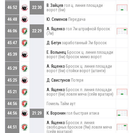
В. Зайцев
гол ц. линия площади
46:52
22:30
ворот (6м)
46:48
Ю. Семенов
Передача
А. Ященко
гол 7м штрафной бросок
46:06
22:29
(7м)
45:47
Д. Бегун
заработанный 7м бросок
Е. Волынец
Бросок ц. линия площади
45:39
ворот (6м) бросок мимо ворот
А. Ященко
Бросок ц. линия площади
45:29
ворот (6м) стойки ворот (штанги)
45:25
Д. Свистунов
Потеря
А. Ященко
Бросок п. линия площади
45:21
ворот (6м) ловля мяча (сейв вратаря)
44:56
Гомель Тайм аут
44:56
21:29
К. Воронин
гол быстрая атака
А. Ященко
Бросок л. линия
44:51
свободных бросков (9м) ловля мяча
(сейв вратаря)