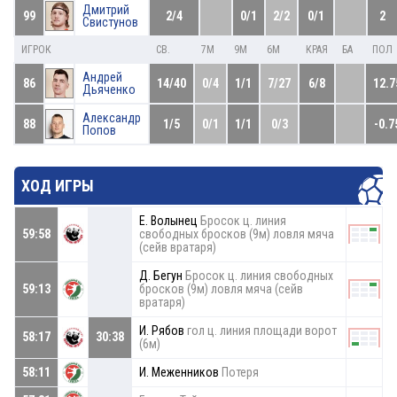
Дмитрий
99
2/4
0/1
2/2
0/1
2
Свистунов
ИГРОК
СВ.
7М
9М
6М
КРАЯ
БА
ПОЛ
Андрей
86
14/40
0/4
1/1
7/27
6/8
12.7
Дьяченко
Александр
88
1/5
0/1
1/1
0/3
-0.7
Попов
ХОД ИГРЫ
Е. Волынец
Бросок ц. линия
59:58
свободных бросков (9м) ловля мяча
(сейв вратаря)
Д. Бегун
Бросок ц. линия свободных
59:13
бросков (9м) ловля мяча (сейв
вратаря)
И. Рябов
гол ц. линия площади ворот
58:17
30:38
(6м)
58:11
И. Меженников
Потеря