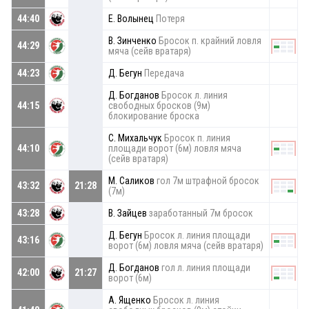
44:40
Е. Волынец
Потеря
В. Зинченко
Бросок п. крайний ловля
44:29
мяча (сейв вратаря)
44:23
Д. Бегун
Передача
Д. Богданов
Бросок л. линия
44:15
свободных бросков (9м)
блокирование броска
С. Михальчук
Бросок п. линия
44:10
площади ворот (6м) ловля мяча
(сейв вратаря)
М. Саликов
гол 7м штрафной бросок
43:32
21:28
(7м)
43:28
В. Зайцев
заработанный 7м бросок
Д. Бегун
Бросок л. линия площади
43:16
ворот (6м) ловля мяча (сейв вратаря)
Д. Богданов
гол л. линия площади
42:00
21:27
ворот (6м)
А. Ященко
Бросок л. линия