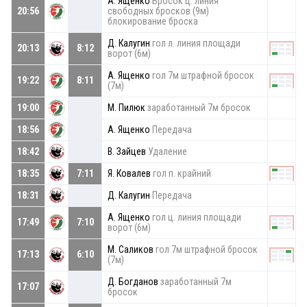
А. Ященко
Бросок ц. линия
20:56
свободных бросков (9м)
блокирование броска
Д. Калугин
гол л. линия площади
20:13
8:12
ворот (6м)
А. Ященко
гол 7м штрафной бросок
19:22
8:11
(7м)
19:00
М. Пилюк
заработанный 7м бросок
18:56
А. Ященко
Передача
18:42
В. Зайцев
Удаление
18:35
7:11
Я. Ковалев
гол п. крайний
18:31
Д. Калугин
Передача
А. Ященко
гол ц. линия площади
17:49
7:10
ворот (6м)
М. Саликов
гол 7м штрафной бросок
17:13
6:10
(7м)
Д. Богданов
заработанный 7м
17:07
бросок