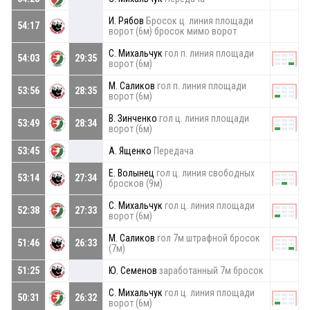
И. Рябов
Бросок ц. линия площади
54:17
ворот (6м) бросок мимо ворот
С. Михальчук
гол п. линия площади
54:03
29:35
ворот (6м)
М. Саликов
гол п. линия площади
53:56
28:35
ворот (6м)
В. Зинченко
гол ц. линия площади
53:49
28:34
ворот (6м)
53:45
А. Ященко
Передача
Е. Волынец
гол ц. линия свободных
53:14
27:34
бросков (9м)
С. Михальчук
гол ц. линия площади
52:38
27:33
ворот (6м)
М. Саликов
гол 7м штрафной бросок
51:46
26:33
(7м)
51:25
Ю. Семенов
заработанный 7м бросок
С. Михальчук
гол ц. линия площади
50:31
26:32
ворот (6м)