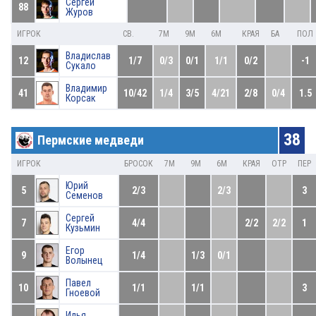
Сергей
88
Журов
ИГРОК
СВ.
7М
9М
6М
КРАЯ
БА
ПОЛ
Владислав
12
1/7
0/3
0/1
1/1
0/2
-1
Сукало
Владимир
41
10/42
1/4
3/5
4/21
2/8
0/4
1.5
Корсак
38
Пермские медведи
ИГРОК
БРОСОК
7М
9М
6М
КРАЯ
ОТР
ПЕР
Юрий
5
2/3
2/3
3
Семенов
Сергей
7
4/4
2/2
2/2
1
Кузьмин
Егор
9
1/4
1/3
0/1
Волынец
Павел
10
1/1
1/1
3
Гноевой
Илья