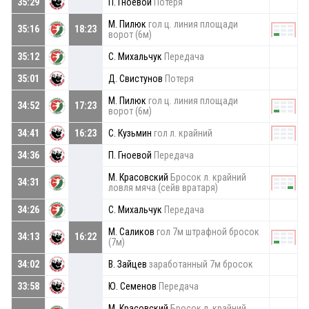
35:29
П. Гноевой
Потеря
М. Пилюк
гол ц. линия площади
35:16
18:23
ворот (6м)
35:12
С. Михальчук
Передача
35:01
Д. Свистунов
Потеря
М. Пилюк
гол ц. линия площади
34:52
17:23
ворот (6м)
34:41
16:23
С. Кузьмин
гол л. крайний
34:36
П. Гноевой
Передача
М. Красовский
Бросок л. крайний
34:31
ловля мяча (сейв вратаря)
34:26
С. Михальчук
Передача
М. Саликов
гол 7м штрафной бросок
34:13
16:22
(7м)
34:02
В. Зайцев
заработанный 7м бросок
33:58
Ю. Семенов
Передача
М. Красовский
Бросок л. крайний